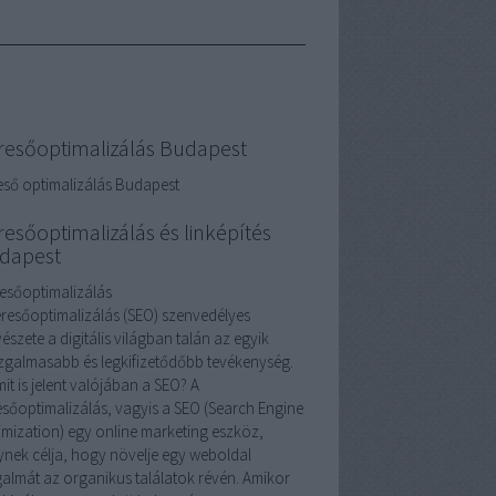
resőoptimalizálás Budapest
eső optimalizálás Budapest
resőoptimalizálás és linképítés
dapest
esőoptimalizálás
eresőoptimalizálás (SEO) szenvedélyes
szete a digitális világban talán az egyik
izgalmasabb és legkifizetődőbb tevékenység.
it is jelent valójában a SEO? A
esőoptimalizálás, vagyis a SEO (Search Engine
imization) egy online marketing eszköz,
ynek célja, hogy növelje egy weboldal
galmát az organikus találatok révén. Amikor