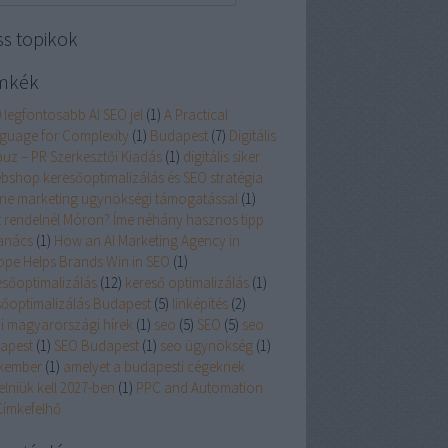
ss topikok
mkék
 legfontosabb AI SEO jel
(
1
)
A Practical
guage for Complexity
(
1
)
Budapest
(
7
)
Digitális
auz – PR Szerkesztői Kiadás
(
1
)
digitális siker
ebshop keresőoptimalizálás és SEO stratégia
ine marketing ügynökségi támogatással
(
1
)
lt rendelnél Móron? Íme néhány hasznos tipp
tanács
(
1
)
How an AI Marketing Agency in
ope Helps Brands Win in SEO
(
1
)
esőoptimalizálás
(
12
)
kereső optimalizálás
(
1
)
sőoptimalizálás Budapest
(
5
)
linképítés
(
2
)
i magyarországi hírek
(
1
)
seo
(
5
)
SEO
(
5
)
seo
apest
(
1
)
SEO Budapest
(
1
)
seo ügynökség
(
1
)
kember
(
1
)
amelyet a budapesti cégeknek
elniük kell 2027-ben
(
1
)
PPC and Automation
Címkefelhő