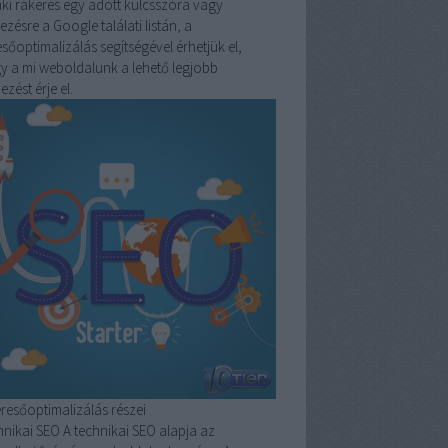
aki rákeres egy adott kulcsszóra vagy
jezésre a Google találati listán, a
sőoptimalizálás segítségével érhetjük el,
y a mi weboldalunk a lehető legjobb
ezést érje el.
eresőoptimalizálás részei
hnikai SEO
A technikai SEO alapja az