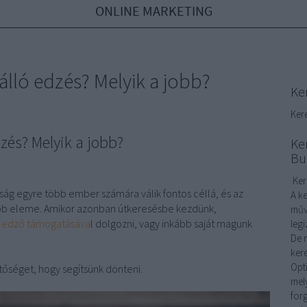
ONLINE MARKETING
lló edzés? Melyik a jobb?
Ke
Ker
zés? Melyik a jobb?
Ke
Bu
Ker
ág egyre több ember számára válik fontos céllá, és az
A k
abb eleme. Amikor azonban útkeresésbe kezdünk,
művé
 edző támogatásáva
l dolgozni, vagy inkább saját magunk
leg
De m
ker
Opt
őséget, hogy segítsünk dönteni.
mel
for