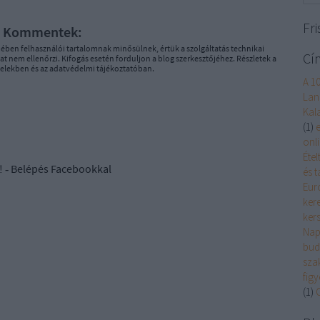
Fri
Kommentek:
ében felhasználói tartalomnak minősülnek, értük a
szolgáltatás technikai
Cí
t nem ellenőrzi. Kifogás esetén forduljon a blog szerkesztőjéhez. Részletek a
telekben
és az
adatvédelmi tájékoztatóban
.
A 10
Lan
Kal
(
1
)
onl
Éte
! ‐
Belépés Facebookkal
és 
Eur
ker
ker
Nap
bud
sza
figy
(
1
)