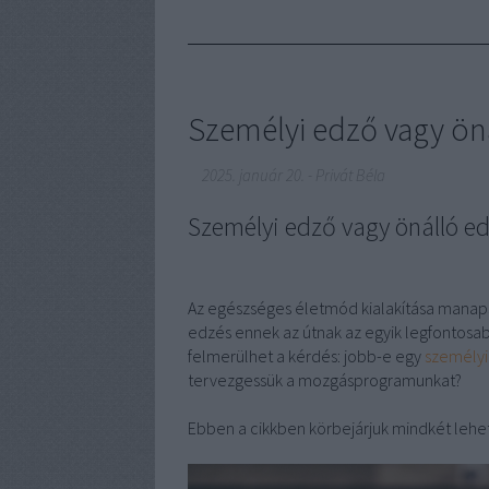
Személyi edző vagy öná
2025. január 20.
-
Privát Béla
Személyi edző vagy önálló ed
Az egészséges életmód kialakítása manaps
edzés ennek az útnak az egyik legfontos
felmerülhet a kérdés: jobb-e egy
személyi
tervezgessük a mozgásprogramunkat?
Ebben a cikkben körbejárjuk mindkét lehet