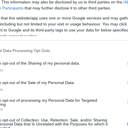
. This information may also be disclosed by us to third parties on the
IA
A Go
Participants
that may further disclose it to other third parties.
oszt
tásai nem olcsóak, és ez a költségtényező sokakat
talá
 that this website/app uses one or more Google services and may gath
közv
including but not limited to your visit or usage behaviour. You may click 
 valaki, aki irányít és motivál, nehezebb lehet önállóan
ker
 to Google and its third-party tags to use your data for below specifi
ame
ogle consent section.
ág
ran
Hány
l Data Processing Opt Outs
Az 
hisz
o opt-out of the Sharing of my personal data.
Miné
 főleg azok számára, akik szeretnek saját tempóban haladni.
In
nag
Mi k
o opt-out of the Sale of my Personal Data.
A ta
ame
In
 elkerülheted a személyi edzővel járó költségeket. Ez
str
tségvetésed.
to opt-out of processing my Personal Data for Targeted
élm
kor neked a legjobb, anélkül hogy másokhoz kellene
ing.
pon
In
érd
 gyakorlatok kutatása során nemcsak a testedet, hanem az
nav
o opt-out of Collection, Use, Retention, Sale, and/or Sharing
s a függetlenség rendkívül inspiráló lehet.
ersonal Data that Is Unrelated with the Purposes for which it
A h
lected.