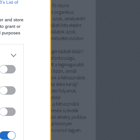
B’s List of
ogle találati lista (SERP) két fő részre
ható: fizetett hirdetésekre és organikus
latokra. A fizetett hirdetések azok, amelyekért
er and store
etlenül fizetünk, hogy a találati lista elejére
to grant or
üljenek, míg az organikus találatok azok,
ed purposes
lyeket a keresőmotorok természetes módon
gsorolnak.
adiknak kell lenned a Google találati listán?
első öt helyezés elérése kulcsfontosságú,
en a kattintási arány (CTR) itt a legmagasabb.
l előrébb vagyunk a találati listán, annál
yobb eséllyel kattintanak ránk a felhasználók.
ell ahhoz, hogy a találati lista élére kerülj?
lálati lista élére kerülni komplex folyamat,
ly magában foglalja a weboldal
uktúrájának optimalizálását, a felhasználói
ény maximalizálását és a keresési szándék
tos megértését. A felhasználói élmény javítása
ekében fontos, hogy az oldal könnyen
igálható, gyors és vizuálisan vonzó legyen.
atékony SEO alappillérei