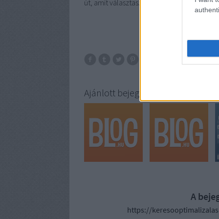
út, amit választasz, rólad szóljon – hiszen
authenti
Ajánlott bejegyzések:
A beje
https://keresooptimalizala