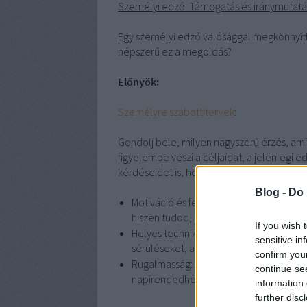
Személyi edző: Támogatás és iránymutatá
Egy személyi edző valósággal megkönnyíth
népszerű ez a megoldás?
Előnyök:
Személyre szabott tervek
:
Gondolj bele, milyen nagyszerű érzés, ami
figyelembe veszi a céljaidat, a jelenlegi 
kérdéseidet is, hogy olyan programot kapj
Blog -
Do 
Motiváció és felelősség: Egy edző melle
hiszen tudod, hogy valaki figyel rád és s
If you wish 
Helyes technika: Az edző megmutatja, 
sensitive in
sérüléseket, amelyek gyakran előfordul
confirm you
Rugalmasság: Az edzők általában alkal
continue se
napirendedhez igazodva találhatsz idő
information 
further disc