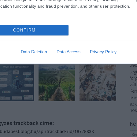
küls
 a legfontosabb, hogy élvezd az út minden pillanatát!
cation functionality and fraud prevention, and other user protection.
és 
Mi a
A li
és 
CONFIRM
egy 
Szólj hozzá!
mag
Gya
Data Deletion
Data Access
Privacy Policy
A k
fel
webo
seg
for
vál
Ker
lehe
az o
hos
gyzés trackback címe:
Ke
sbudapest.blog.hu/api/trackback/id/18778838