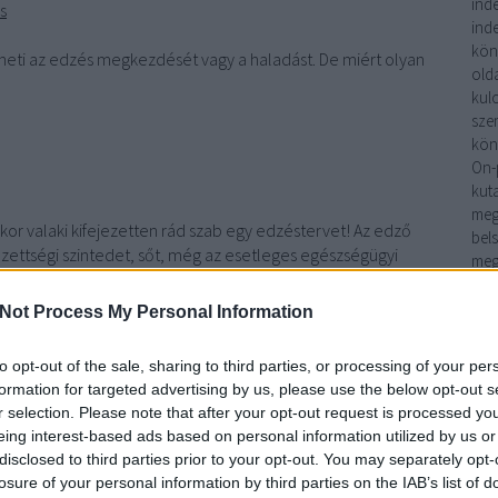
ind
s
ind
kön
eti az edzés megkezdését vagy a haladást. De miért olyan
old
kul
sze
kön
On-
kut
meg
kor valaki kifejezetten rád szab egy edzéstervet! Az edző
bels
edzettségi szintedet, sőt, még az esetleges egészségügyi
meg
, ami valóban neked szól.
a l
opti
Not Process My Personal Information
tt sokkal nehezebb "csalni" vagy kihagyni az edzéseket,
Off
zámon kéri a teljesítést. Ez rendkívül motiváló tud lenni.
link
to opt-out of the sale, sharing to third parties, or processing of your per
hogyan végezd helyesen a gyakorlatokat, így elkerülheted a
min
formation for targeted advertising by us, please use the below opt-out s
hiv
nak helytelen kivitelezés miatt.
r selection. Please note that after your opt-out request is processed y
hit
mazkodnak az időbeosztásodhoz, ami azt jelenti, hogy a
eing interest-based ads based on personal information utilized by us or
sze
pontot az edzésekre.
disclosed to third parties prior to your opt-out. You may separately opt-
Hir
losure of your personal information by third parties on the IAB’s list of
talá