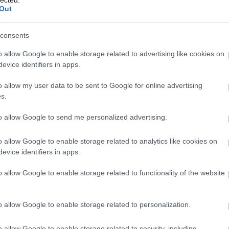
Kul
Out
meg
igé
consents
s vagy támogatás, nehezebb lehet fenntartani a lelkesedést,
kul
has
o allow Google to enable storage related to advertising like cookies on
Goo
al végezve a gyakorlatokat nőhet a sérülés veszélye.
evice identifiers in apps.
Tra
vás lehet összeállítani egy hatékony és kiegyensúlyozott
Min
o allow my user data to be sent to Google for online advertising
kész
s.
stíl
elk
to allow Google to send me personalized advertising.
tart
A f
o allow Google to enable storage related to analytics like cookies on
fel
evice identifiers in apps.
lehetőségeidtől és preferenciáidtól függ. Ha kezdő vagy, és
figy
elkezdeni az edzést, egy személyi edző nagy segítséget
vis
o allow Google to enable storage related to functionality of the website
vagy, és önállóan is eléred a céljaidat, az önálló edzés
web
ást jelenthet.
web
Hit
o allow Google to enable storage related to personalization.
es lehet,
ha megfelelően alkalmazod
. A legfontosabb, hogy
meg
inálsz, és amely hosszútávon is segít elérni az álmaidat. Az
lin
o allow Google to enable storage related to security, including