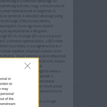
exelhetőség és a weboldal sebessége. Az
exelhetőség biztosítja, hogy a keresőmotorok
nyedén feltérképezzék és megértsék az
alunk tartalmát. A weboldal sebessége pedig
csfontosságú a felhasználói élmény
mpontjából, hiszen egy lassú oldalról
nyen elpártolhatnak a látogatók.
page SEO
Az on-page SEO része a kulcsszó
atás, a tartalom optimalizálása, a SEO címek
felelő használata, a szöveghierarchia és a
ő linkek kiépítése. A kulcsszó kutatás során
tudhatjuk, milyen keresőszavak és kifejezések
egfontosabbak számunkra, majd ezek alapján
malizálhatjuk a tartalmainkat.
-page SEO
Az off-page SEO legfőbb eleme a
építés és a közösségi média jelenlét. A
sonal or
őségi linképítés révén más weboldalak
ection to
atkoznak a mi oldalunkra, ami növeli annak
ou may
elességét és rangsorolását a keresőmotorok
 personal
mében.
out of the
detések és organikus találatok a Google
 downstream
lati listán