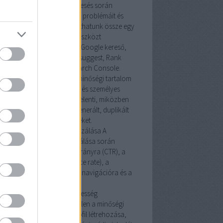
csszókeresés
A kulcsszókeresés során
ismerhetjük a felhasználók problémáit és
nyeit, majd ezek alapján állíthatunk össze egy
csszó listát. Ehhez számos eszközt
ználhatunk, mint például a Google kereső,
gle kulcsszótervező, Ubersuggest, Rank
cker, Ahrefs és a Google Search Console.
őségi tartalom készítése
A minőségi tartalom
ítése az eredeti, informatív és személyes
usú tartalmak létrehozását jelenti, miközben
erüljük az automatikusan generált, duplikált
almakat és a rejtett szövegeket.
elhasználói élmény maximalizálása
A
használói élmény maximalizálása során
elnünk kell az átkattintási arányra (CTR), a
szafordulási arányra (bounce rate), a
designra és tipográfiára, a navigációra és a
oldal sebességére.
elesség megteremtése
A hitelesség
teremtéséhez elengedhetetlen a minőségi
képítés, a Google Cégem profil létrehozása,