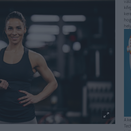
val
kife
kere
hog
hely
A k
Tec