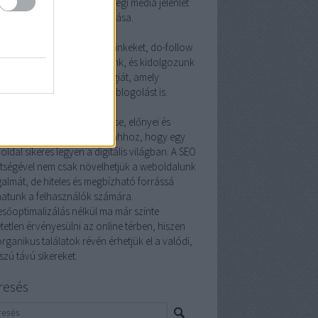
ő linkek szerzése, a közösségi média jelenlét
a szakmai kapcsolatok ápolása.
z a linképítés?
nképítés során természetes linkeket, do-follow
no-follow linkeket használunk, és kidolgozunk
hatékony linképítési stratégiát, amely
ában foglalhatja a vendégblogolást is.
kori kérdések
eresőoptimalizálás működése, előnyei és
adatai mind hozzájárulnak ahhoz, hogy egy
ldal sikeres legyen a digitális világban. A SEO
ítségével nem csak növelhetjük a weboldalunk
galmát, de hiteles és megbízható forrássá
hatunk a felhasználók számára.
esőoptimalizálás nélkül ma már szinte
tetlen érvényesülni az online térben, hiszen
rganikus találatok révén érhetjük el a valódi,
szú távú sikereket.
resés